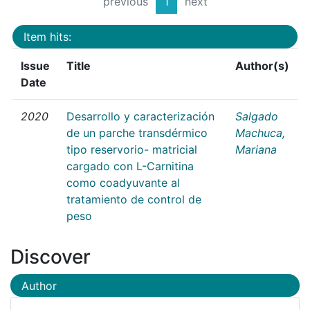
previous
1
next
Item hits:
Issue
Title
Author(s)
Date
2020
Desarrollo y caracterización
Salgado
de un parche transdérmico
Machuca,
tipo reservorio- matricial
Mariana
cargado con L-Carnitina
como coadyuvante al
tratamiento de control de
peso
Discover
Author