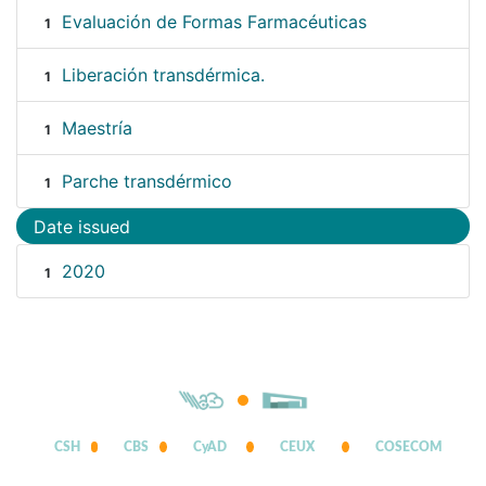
Evaluación de Formas Farmacéuticas
1
Liberación transdérmica.
1
Maestría
1
Parche transdérmico
1
Date issued
2020
1
CSH
CBS
CyAD
CEUX
COSECOM