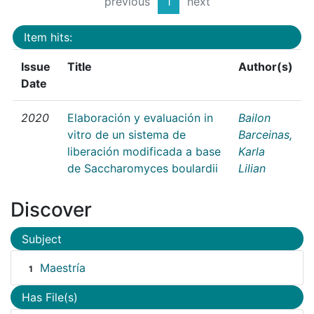
previous
1
next
Item hits:
Issue
Title
Author(s)
Date
2020
Elaboración y evaluación in
Bailon
vitro de un sistema de
Barceinas,
liberación modificada a base
Karla
de Saccharomyces boulardii
Lilian
Discover
Subject
Maestría
1
Has File(s)