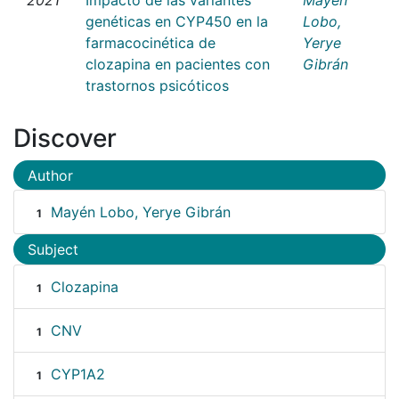
genéticas en CYP450 en la
Lobo,
farmacocinética de
Yerye
clozapina en pacientes con
Gibrán
trastornos psicóticos
Discover
Author
Mayén Lobo, Yerye Gibrán
1
Subject
Clozapina
1
CNV
1
CYP1A2
1