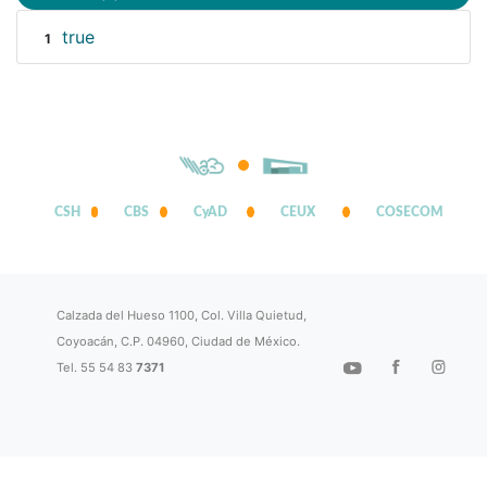
true
1
CSH
CBS
CyAD
CEUX
COSECOM
Calzada del Hueso 1100, Col. Villa Quietud,
Coyoacán, C.P. 04960, Ciudad de México.
Tel. 55 54 83
7371