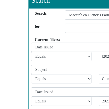
Search
Search:
for
Current filters: