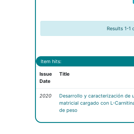
Results 1-1 
Item hits:
Issue
Title
Date
2020
Desarrollo y caracterización de 
matricial cargado con L-Carniti
de peso