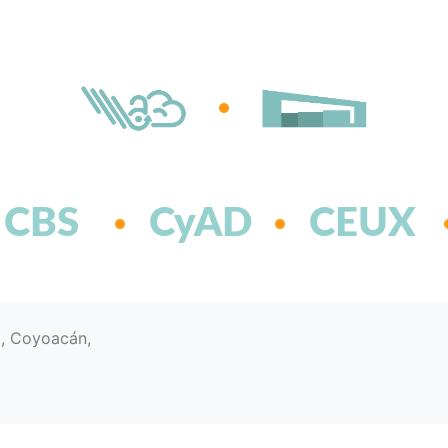
CBS
CyAD
CEUX
d, Coyoacán,