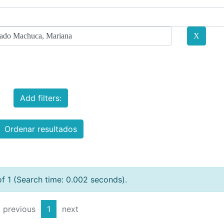
Add filters:
Ordenar resultados
of 1 (Search time: 0.002 seconds).
previous
1
next