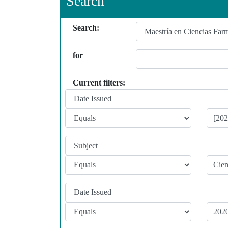
Search
Search:
for
Current filters: