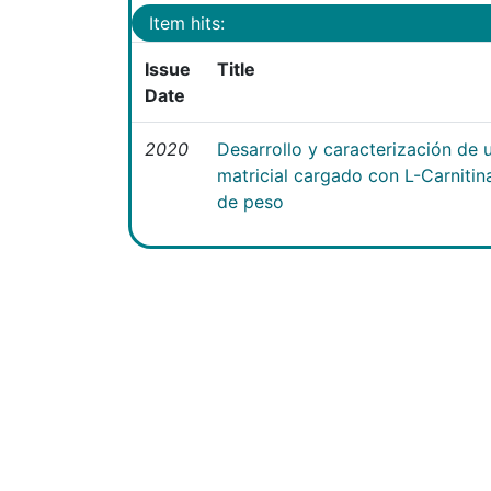
Item hits:
Issue
Title
Date
2020
Desarrollo y caracterización de 
matricial cargado con L-Carniti
de peso