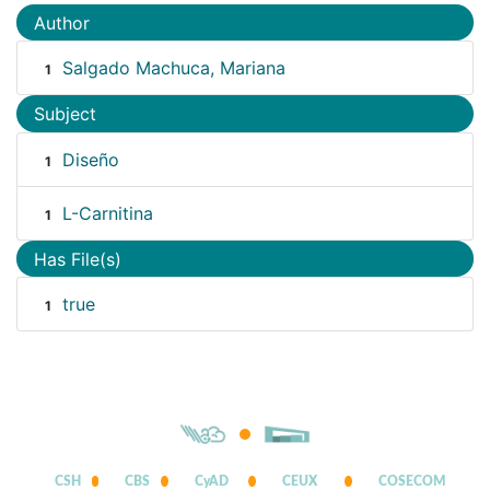
Author
Salgado Machuca, Mariana
1
Subject
Diseño
1
L-Carnitina
1
Has File(s)
true
1
CSH
CBS
CyAD
CEUX
COSECOM