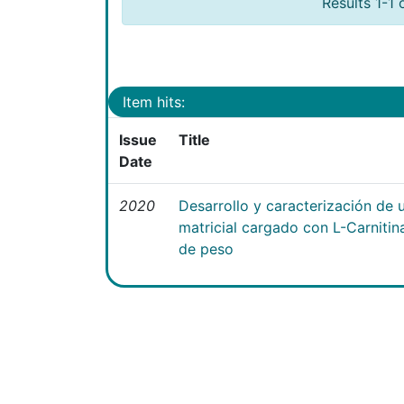
Results 1-1 
Item hits:
Issue
Title
Date
2020
Desarrollo y caracterización de 
matricial cargado con L-Carniti
de peso