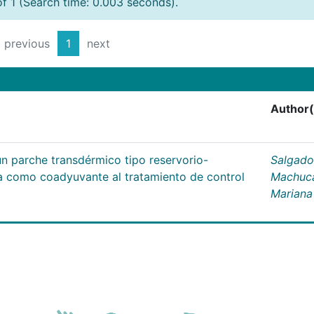
of 1 (Search time: 0.003 seconds).
previous
1
next
Author(
un parche transdérmico tipo reservorio-
Salgado
na como coadyuvante al tratamiento de control
Machuc
Mariana