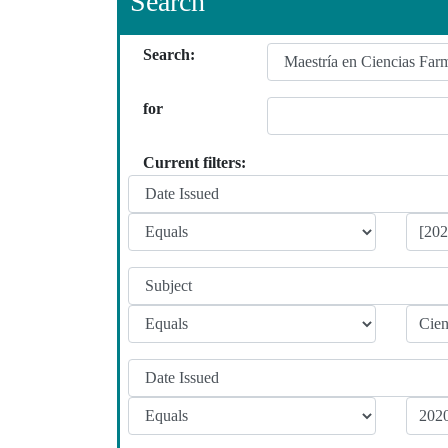
Search
Search:
for
Current filters: