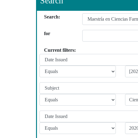
Search
Search:
for
Current filters: