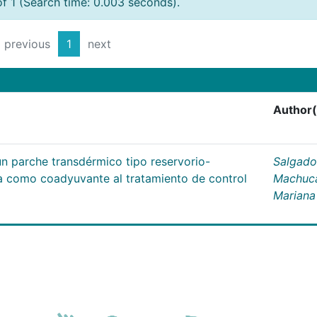
of 1 (Search time: 0.003 seconds).
previous
1
next
Author(
un parche transdérmico tipo reservorio-
Salgado
na como coadyuvante al tratamiento de control
Machuc
Mariana