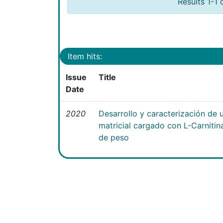
Results 1-1 
Item hits:
Issue
Title
Date
2020
Desarrollo y caracterización de 
matricial cargado con L-Carniti
de peso