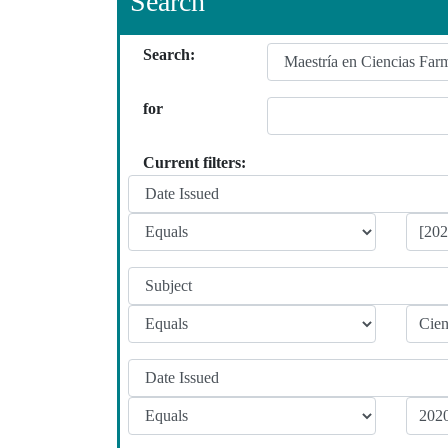
Search
Search:
for
Current filters: