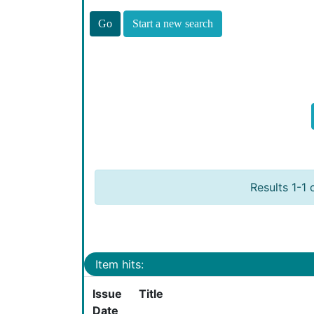
Start a new search
Results 1-1 
Item hits:
Issue
Title
Date