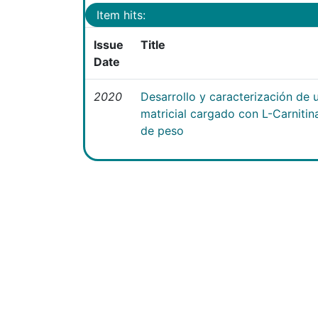
Item hits:
Issue
Title
Date
2020
Desarrollo y caracterización de 
matricial cargado con L-Carniti
de peso