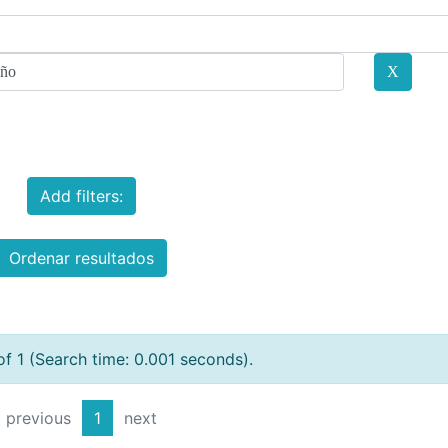
Add filters:
Ordenar resultados
of 1 (Search time: 0.001 seconds).
previous
1
next