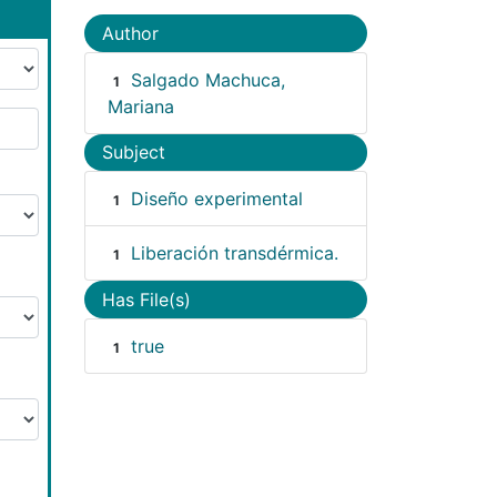
Author
Salgado Machuca,
1
Mariana
Subject
Diseño experimental
1
Liberación transdérmica.
1
Has File(s)
true
1