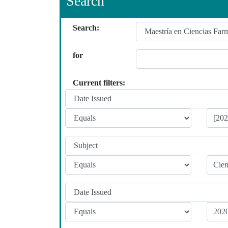
Search
Search:
for
Current filters: