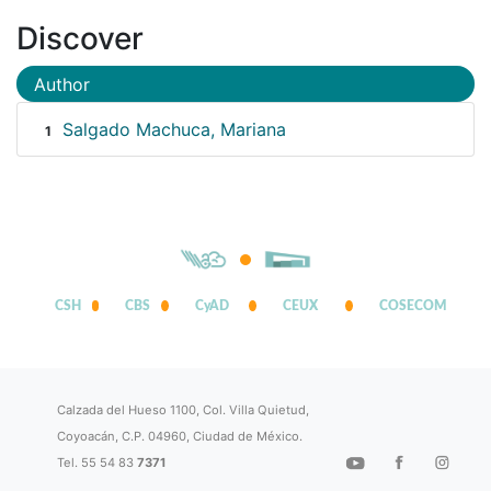
Discover
Author
Salgado Machuca, Mariana
1
CSH
CBS
CyAD
CEUX
COSECOM
Calzada del Hueso 1100, Col. Villa Quietud,
Coyoacán, C.P. 04960, Ciudad de México.
Tel. 55 54 83
7371