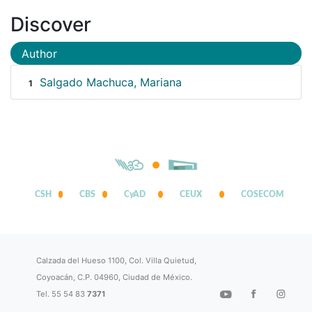
Discover
Author
Salgado Machuca, Mariana
1
CSH
CBS
CyAD
CEUX
COSECOM
Calzada del Hueso 1100, Col. Villa Quietud,
Coyoacán, C.P. 04960, Ciudad de México.
Tel. 55 54 83
7371