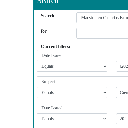
Search
Search:
for
Current filters: