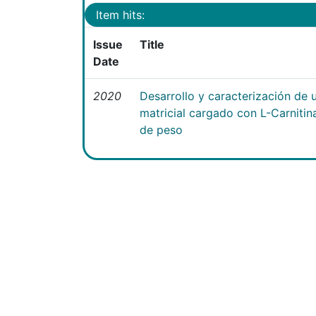
Item hits:
Issue
Title
Date
2020
Desarrollo y caracterización de 
matricial cargado con L-Carniti
de peso