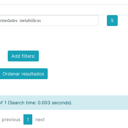
Add filters:
Ordenar resultados
of 1 (Search time: 0.003 seconds).
previous
1
next