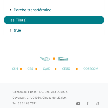
Parche transdérmico
1
Has File(s)
true
1
CSH
CBS
CyAD
CEUX
COSECOM
Calzada del Hueso 1100, Col. Villa Quietud,
Coyoacán, C.P. 04960, Ciudad de México.
Tel. 55 54 83
7371