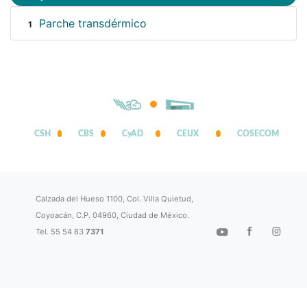
Parche transdérmico
1
CSH
CBS
CyAD
CEUX
COSECOM
Calzada del Hueso 1100, Col. Villa Quietud,
Coyoacán, C.P. 04960, Ciudad de México.
Tel. 55 54 83
7371