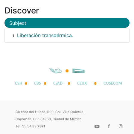
Discover
Subject
Liberación transdérmica.
1
CSH
CBS
CyAD
CEUX
COSECOM
Calzada del Hueso 1100, Col. Villa Quietud,
Coyoacán, C.P. 04960, Ciudad de México.
Tel. 55 54 83
7371