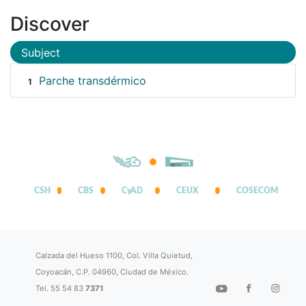
Discover
Subject
Parche transdérmico
1
CSH
CBS
CyAD
CEUX
COSECOM
Calzada del Hueso 1100, Col. Villa Quietud,
Coyoacán, C.P. 04960, Ciudad de México.
Tel. 55 54 83
7371