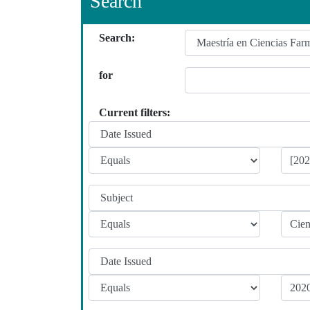
Search
Search:
for
Current filters: