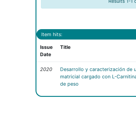
Results 1-1 
Item hits:
Issue
Title
Date
2020
Desarrollo y caracterización de 
matricial cargado con L-Carniti
de peso