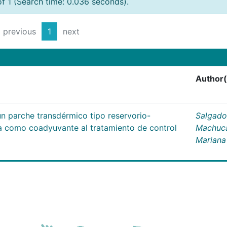
of 1 (Search time: 0.036 seconds).
previous
1
next
Author(
un parche transdérmico tipo reservorio-
Salgado
na como coadyuvante al tratamiento de control
Machuc
Mariana