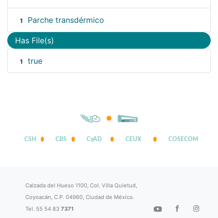
Parche transdérmico
1
Has File(s)
true
1
CSH
CBS
CyAD
CEUX
COSECOM
Calzada del Hueso 1100, Col. Villa Quietud,
Coyoacán, C.P. 04960, Ciudad de México.
Tel. 55 54 83
7371