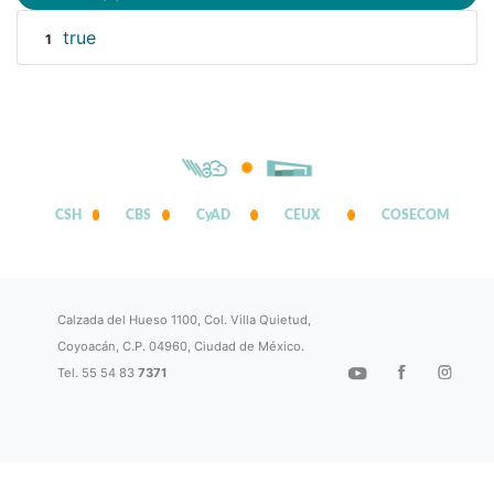
true
1
CSH
CBS
CyAD
CEUX
COSECOM
Calzada del Hueso 1100, Col. Villa Quietud,
Coyoacán, C.P. 04960, Ciudad de México.
Tel. 55 54 83
7371