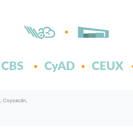
CBS
CyAD
CEUX
d, Coyoacán,