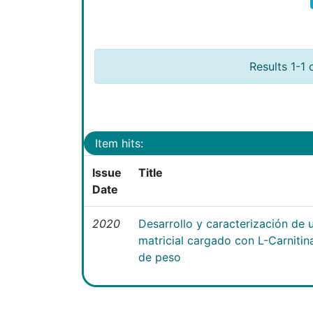
Results 1-1 
Item hits:
Issue
Title
Date
2020
Desarrollo y caracterización de 
matricial cargado con L-Carniti
de peso