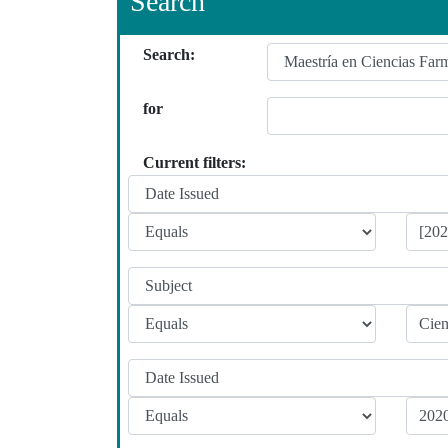
Search
Search:
for
Current filters: