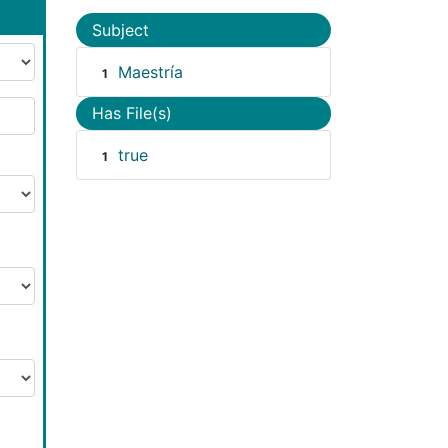
Subject
Maestría
1
Has File(s)
true
1