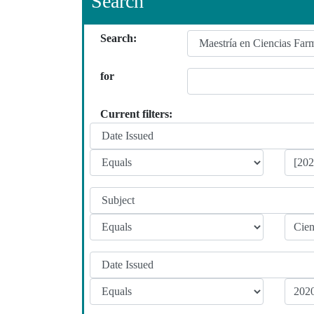
Search
Search:
for
Current filters: