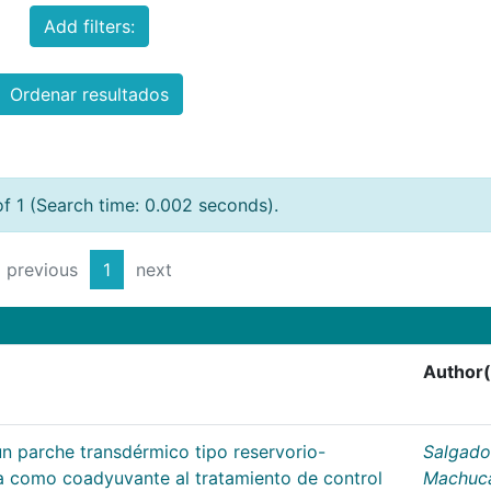
Add filters:
Ordenar resultados
of 1 (Search time: 0.002 seconds).
previous
1
next
Author(
un parche transdérmico tipo reservorio-
Salgado
na como coadyuvante al tratamiento de control
Machuc