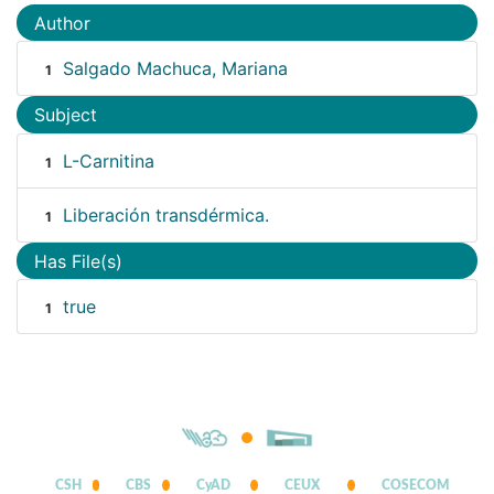
Author
Salgado Machuca, Mariana
1
Subject
L-Carnitina
1
Liberación transdérmica.
1
Has File(s)
true
1
CSH
CBS
CyAD
CEUX
COSECOM