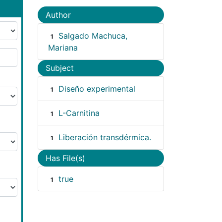
Author
Salgado Machuca,
1
Mariana
Subject
Diseño experimental
1
L-Carnitina
1
Liberación transdérmica.
1
Has File(s)
true
1