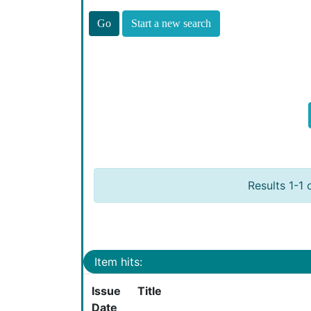
Start a new search
Results 1-1 
Item hits:
Issue
Title
Date