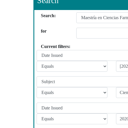
Search
Search:
for
Current filters: