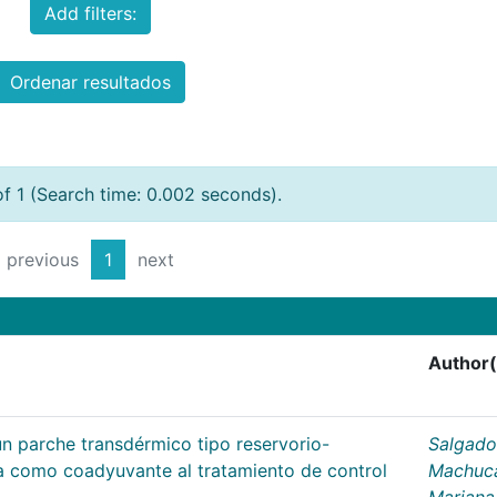
Add filters:
Ordenar resultados
of 1 (Search time: 0.002 seconds).
previous
1
next
Author(
un parche transdérmico tipo reservorio-
Salgado
na como coadyuvante al tratamiento de control
Machuc
Mariana