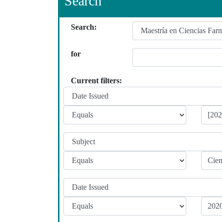
Search
Search:
for
Current filters: