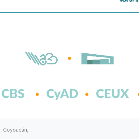
CBS
CyAD
CEUX
d, Coyoacán,