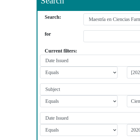
Search
Search:
for
Current filters: