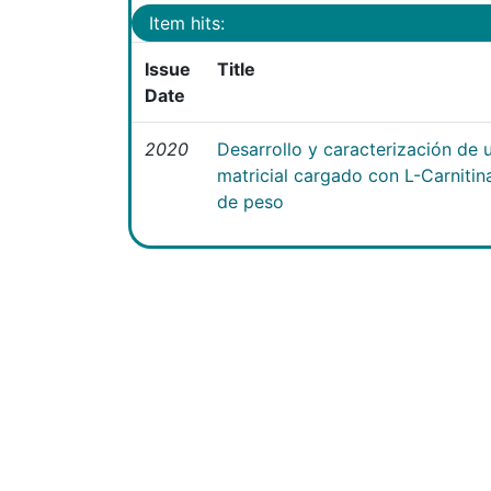
Item hits:
Issue
Title
Date
2020
Desarrollo y caracterización de 
matricial cargado con L-Carniti
de peso