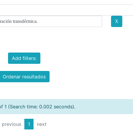
Add filters:
Ordenar resultados
of 1 (Search time: 0.002 seconds).
previous
1
next