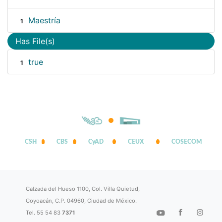
Maestría
1
Has File(s)
true
1
CSH
CBS
CyAD
CEUX
COSECOM
Calzada del Hueso 1100, Col. Villa Quietud,
Coyoacán, C.P. 04960, Ciudad de México.
Tel. 55 54 83
7371