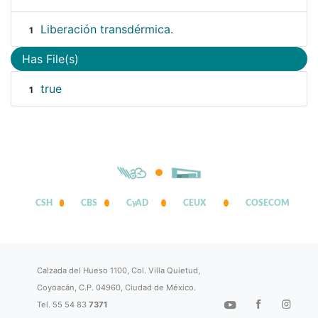
Liberación transdérmica.
1
Has File(s)
true
1
CSH
CBS
CyAD
CEUX
COSECOM
Calzada del Hueso 1100, Col. Villa Quietud,
Coyoacán, C.P. 04960, Ciudad de México.
Tel. 55 54 83
7371