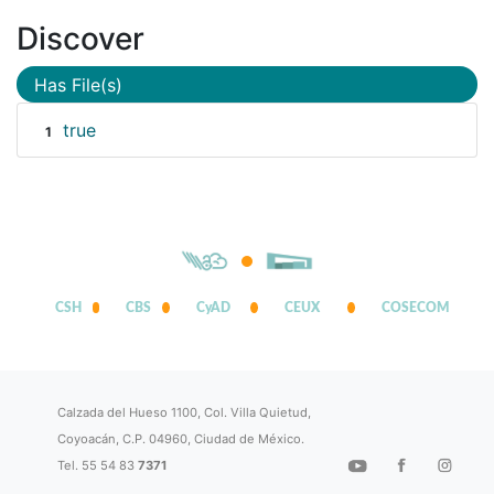
Discover
Has File(s)
true
1
CSH
CBS
CyAD
CEUX
COSECOM
Calzada del Hueso 1100, Col. Villa Quietud,
Coyoacán, C.P. 04960, Ciudad de México.
Tel. 55 54 83
7371