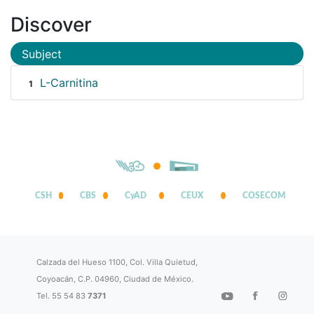
Discover
Subject
L-Carnitina
1
CSH
CBS
CyAD
CEUX
COSECOM
Calzada del Hueso 1100, Col. Villa Quietud,
Coyoacán, C.P. 04960, Ciudad de México.
Tel. 55 54 83
7371