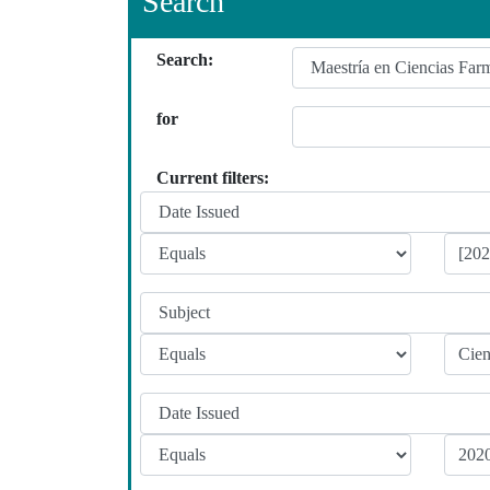
Search
Search:
for
Current filters: