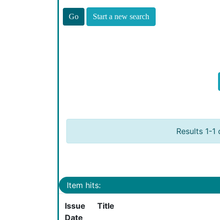
Start a new search
Results 1-1 
Item hits:
Issue
Title
Date