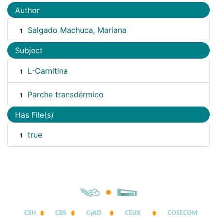
Author
Salgado Machuca, Mariana
1
Subject
L-Carnitina
1
Parche transdérmico
1
Has File(s)
true
1
CSH
CBS
CyAD
CEUX
COSECOM