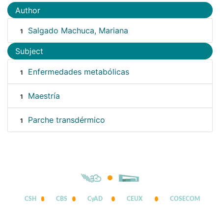
Author
Salgado Machuca, Mariana
1
Subject
Enfermedades metabólicas
1
Maestría
1
Parche transdérmico
1
CSH
CBS
CyAD
CEUX
COSECOM