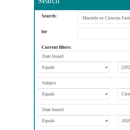
Search
Search:
for
Current filters: