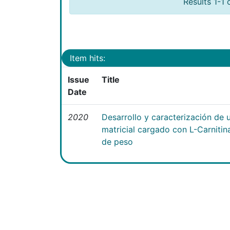
Results 1-1 
Item hits:
Issue
Title
Date
2020
Desarrollo y caracterización de 
matricial cargado con L-Carniti
de peso