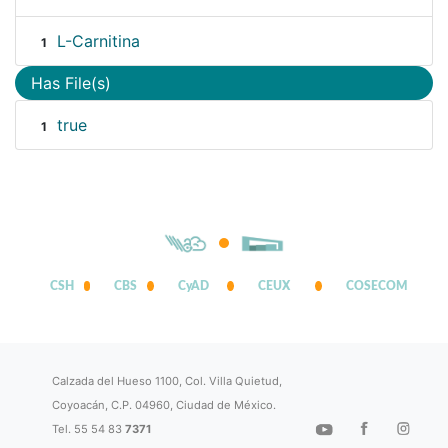
L-Carnitina
1
Has File(s)
true
1
CSH
CBS
CyAD
CEUX
COSECOM
Calzada del Hueso 1100, Col. Villa Quietud,
Coyoacán, C.P. 04960, Ciudad de México.
Tel. 55 54 83
7371