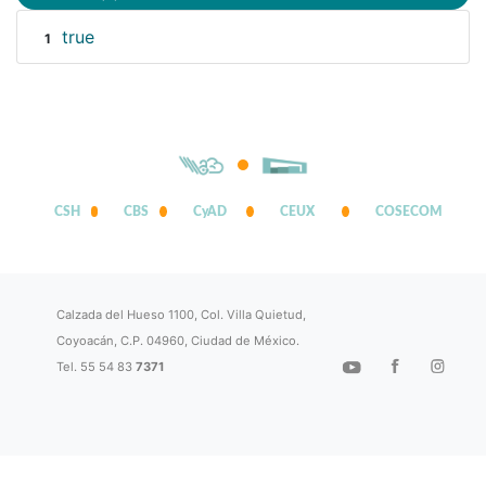
true
1
CSH
CBS
CyAD
CEUX
COSECOM
Calzada del Hueso 1100, Col. Villa Quietud,
Coyoacán, C.P. 04960, Ciudad de México.
Tel. 55 54 83
7371