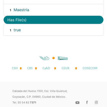
Maestría
1
Has File(s)
true
1
CSH
CBS
CyAD
CEUX
COSECOM
Calzada del Hueso 1100, Col. Villa Quietud,
Coyoacán, C.P. 04960, Ciudad de México.
Tel. 55 54 83
7371