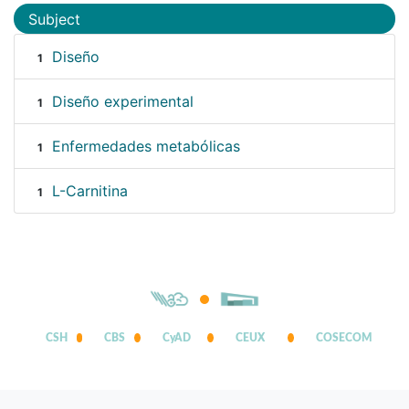
Subject
Diseño
1
Diseño experimental
1
Enfermedades metabólicas
1
L-Carnitina
1
CSH
CBS
CyAD
CEUX
COSECOM