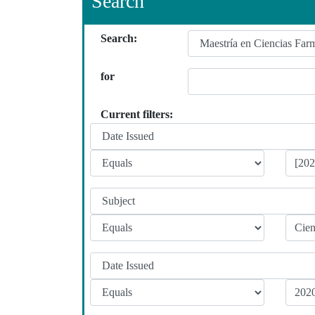
Search
Search:
for
Current filters: