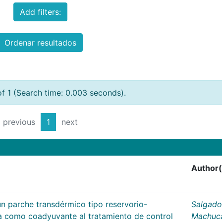
Add filters:
Ordenar resultados
of 1 (Search time: 0.003 seconds).
previous
1
next
Author(
un parche transdérmico tipo reservorio-
Salgado
na como coadyuvante al tratamiento de control
Machuc