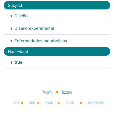
Subject
Diseño
1
Diseño experimental
1
Enfermedades metabólicas
1
Has File(s)
true
1
CSH
CBS
CyAD
CEUX
COSECOM