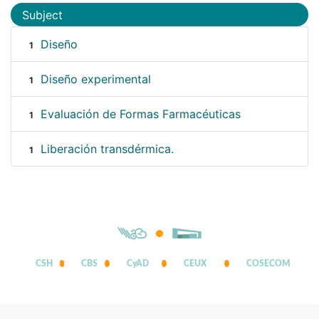
Subject
Diseño
1
Diseño experimental
1
Evaluación de Formas Farmacéuticas
1
Liberación transdérmica.
1
CSH
CBS
CyAD
CEUX
COSECOM