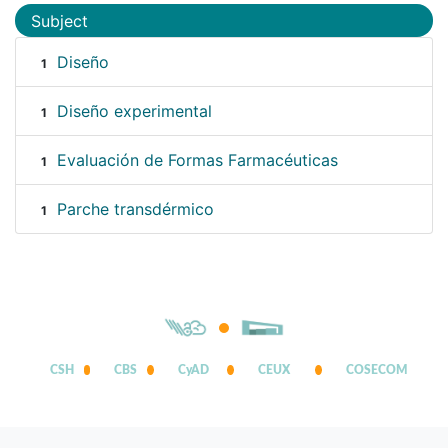
Subject
Diseño
1
Diseño experimental
1
Evaluación de Formas Farmacéuticas
1
Parche transdérmico
1
CSH
CBS
CyAD
CEUX
COSECOM