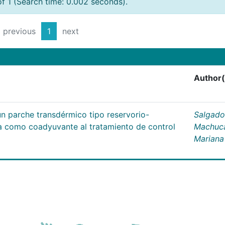
of 1 (Search time: 0.002 seconds).
previous
1
next
Author(
un parche transdérmico tipo reservorio-
Salgado
na como coadyuvante al tratamiento de control
Machuc
Mariana