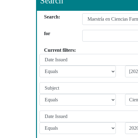
Search
Search:
for
Current filters: