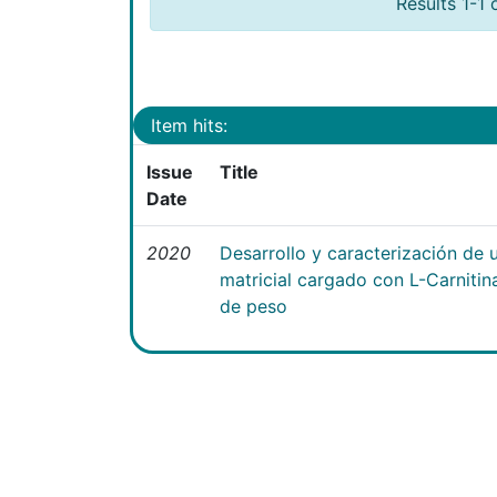
Results 1-1 
Item hits:
Issue
Title
Date
2020
Desarrollo y caracterización de 
matricial cargado con L-Carniti
de peso