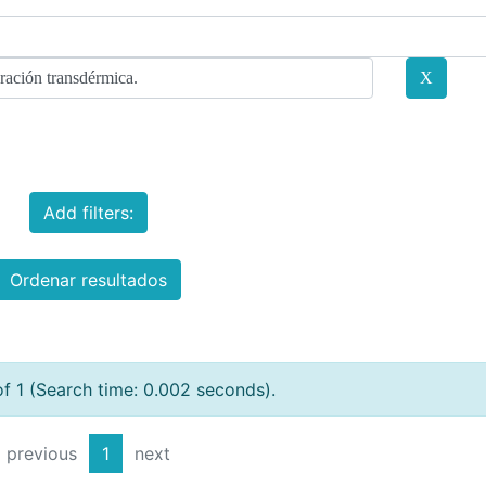
Add filters:
Ordenar resultados
of 1 (Search time: 0.002 seconds).
previous
1
next