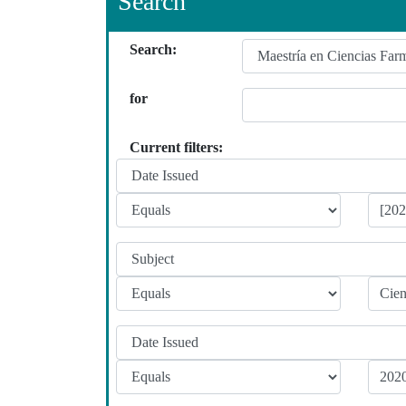
Search
Search:
for
Current filters: