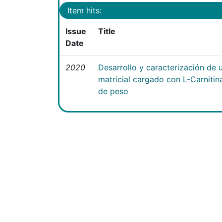
Item hits:
Issue
Title
Date
2020
Desarrollo y caracterización de 
matricial cargado con L-Carniti
de peso