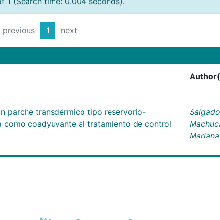
of 1 (Search time: 0.004 seconds).
previous
1
next
Author(
un parche transdérmico tipo reservorio-
Salgado
na como coadyuvante al tratamiento de control
Machuc
Mariana