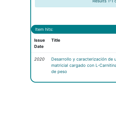
Results 1-1 
Item hits:
Issue
Title
Date
2020
Desarrollo y caracterización de 
matricial cargado con L-Carniti
de peso