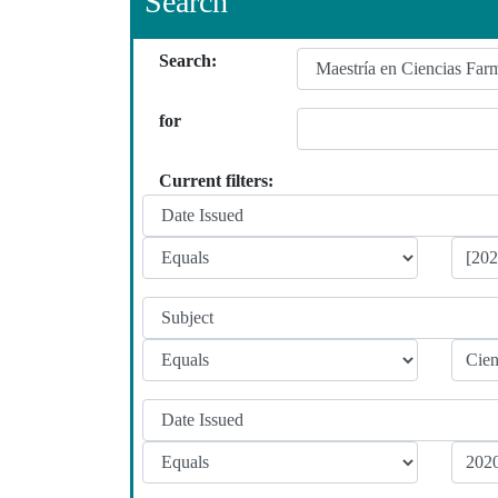
Search
Search:
for
Current filters: