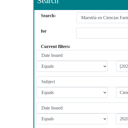
Search
Search:
for
Current filters: