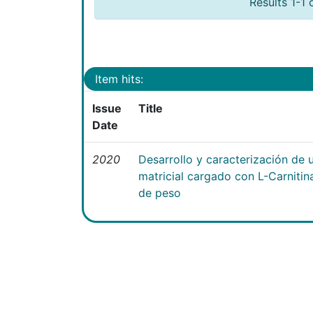
Results 1-1 
Item hits:
Issue
Title
Date
2020
Desarrollo y caracterización de 
matricial cargado con L-Carniti
de peso