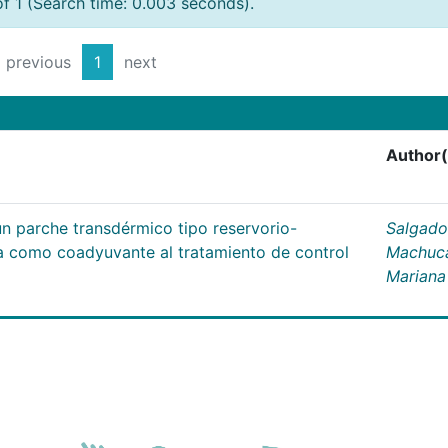
of 1 (Search time: 0.003 seconds).
previous
1
next
Author(
un parche transdérmico tipo reservorio-
Salgado
na como coadyuvante al tratamiento de control
Machuc
Mariana