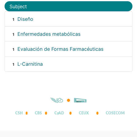
Subject
Diseño
1
Enfermedades metabólicas
1
Evaluación de Formas Farmacéuticas
1
L-Carnitina
1
CSH
CBS
CyAD
CEUX
COSECOM