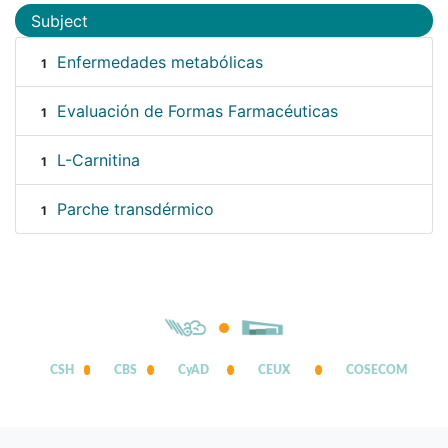
Subject
Enfermedades metabólicas
1
Evaluación de Formas Farmacéuticas
1
L-Carnitina
1
Parche transdérmico
1
CSH
CBS
CyAD
CEUX
COSECOM